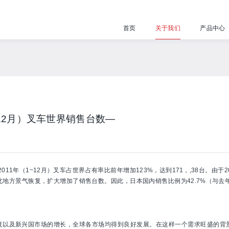
首页
关于我们
产品中心
~12月）叉车世界销售台数—
11年（1~12月）叉车占世界占有率比前年增加123%，达到171，,38台。由
方景气恢复，扩大增加了销售台数。因此，日本国内销售比例为42.7%（与去年相差
的回复以及新兴国市场的增长，全球各市场均得到良好发展。在这样一个需求旺盛的