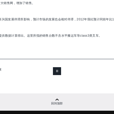
扩大销售网，增加了销售。
新兴国发展停滞所影响，预计市场的发展也会相对停滞，2012年我社预计同前年比105
供数据计算得出。这里所指的销售台数不含水平搬运车等class3类叉车。
束
回到顶部