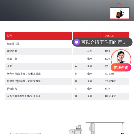
型号
OSE 120
可以介绍下你们的产品么
驾驶员位置
站驾式
额定负载
公斤
1200
负载中心
毫米
1200
全宽
A
毫米
790
转弯半径(短车身，短/长支撑腿)
B
毫米
2271/2357
转弯半径(长车身，短/长支撑腿)
B
毫米
2386/2472
护顶架高
C
毫米
1370
至货叉垂直面的长度(短/长车身)
D
毫米
1406/1492